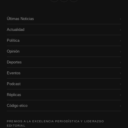
Últimas Noticias
›
Actualidad
›
Política
›
Opinión
›
Deportes
›
Eventos
›
Podcast
›
Réplicas
›
Código etico
›
PREMIOS A LA EXCELENCIA PERIODÍSTICA Y LIDERAZGO
EDITORIAL