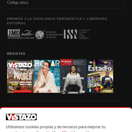
Código etico
›
PREMIOS A LA EXCELENCIA PERIODÍSTICA Y LIDERAZGO
EDITORIAL
REVISTAS
Prohibida la reproducción total, parcial y traducción a cualquier idioma, sin
autorización escrita de su titular, de todos los contenidos de Vistazo.com.
Utilizamos cookies propias y de terceros para mejorar tu