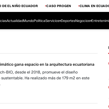
 DE EL NIÑO ECUADOR
CASO PROGEN
CLIMA EN ECUAD
icias
Actualidad
Mundo
Política
Servicios
Deportes
Negocios
Entretenim
limático gana espacio en la arquitectura ecuatoriana
ch-BIO, desde el 2018, promueve el diseño
 sustentable. Ha realizado más de 179 m2 en este
.