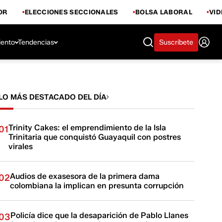
OR
ELECCIONES SECCIONALES
BOLSA LABORAL
VI
iento
Tendencias
Suscríbete
LO MÁS DESTACADO DEL DÍA
Trinity Cakes: el emprendimiento de la Isla
01
Trinitaria que conquistó Guayaquil con postres
virales
Audios de exasesora de la primera dama
02
colombiana la implican en presunta corrupción
Policía dice que la desaparición de Pablo Llanes
03