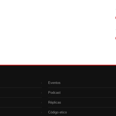
Eventos
›
Podcast
›
Réplicas
›
Código etico
›