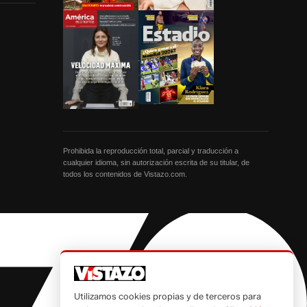
Prohibida la reproducción total, parcial y traducción a
cualquier idioma, sin autorización escrita de su titular, de
todos los contenidos de Vistazo.com.
Utilizamos cookies propias y de terceros para