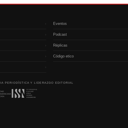
Eventos
›
Podcast
›
Réplicas
›
Código etico
›
›
IA PERIODÍSTICA Y LIDERAZGO EDITORIAL