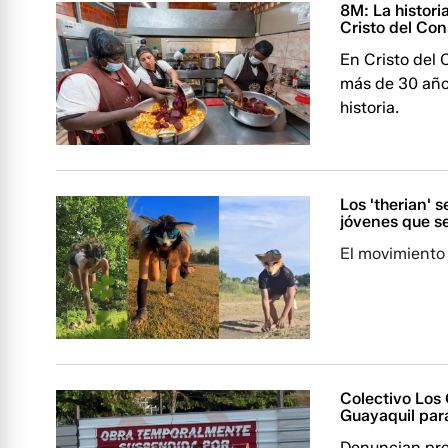
8M: La histor
Cristo del Con
En Cristo del
más de 30 años
historia.
Los 'therian'
jóvenes que s
El movimiento 
Colectivo Los 
Guayaquil para
Denuncian pre