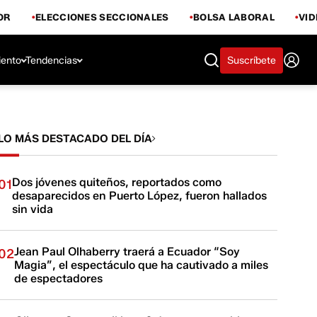
OR
ELECCIONES SECCIONALES
BOLSA LABORAL
VI
iento
Tendencias
Suscríbete
LO MÁS DESTACADO DEL DÍA
Dos jóvenes quiteños, reportados como
01
desaparecidos en Puerto López, fueron hallados
sin vida
Jean Paul Olhaberry traerá a Ecuador “Soy
02
Magia”, el espectáculo que ha cautivado a miles
de espectadores