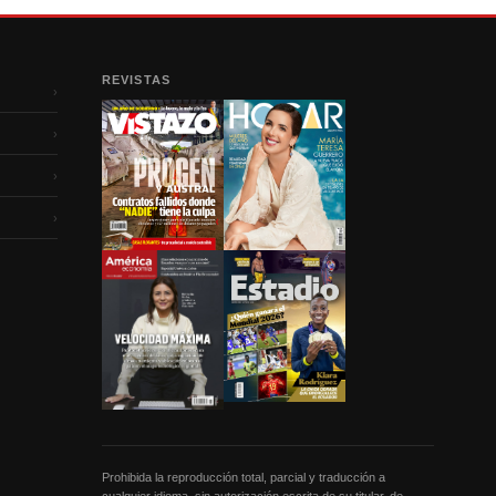
REVISTAS
›
›
›
›
Prohibida la reproducción total, parcial y traducción a