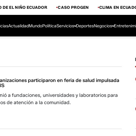
 DE EL NIÑO ECUADOR
CASO PROGEN
CLIMA EN ECUAD
icias
Actualidad
Mundo
Política
Servicios
Deportes
Negocios
Entretenim
anizaciones participaron en feria de salud impulsada
US
nió a fundaciones, universidades y laboratorios para
ios de atención a la comunidad.