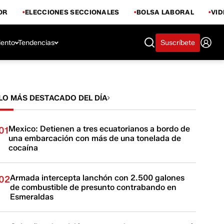
OR
ELECCIONES SECCIONALES
BOLSA LABORAL
VI
iento
Tendencias
Suscríbete
LO MÁS DESTACADO DEL DÍA
Mexico: Detienen a tres ecuatorianos a bordo de
01
una embarcación con más de una tonelada de
cocaína
Armada intercepta lanchón con 2.500 galones
02
de combustible de presunto contrabando en
Esmeraldas