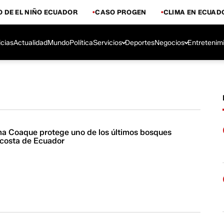
 DE EL NIÑO ECUADOR
CASO PROGEN
CLIMA EN ECUAD
icias
Actualidad
Mundo
Política
Servicios
Deportes
Negocios
Entretenim
ma Coaque protege uno de los últimos bosques
 costa de Ecuador