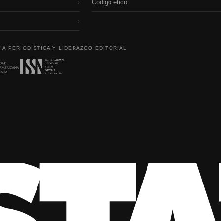
Código etico
›
›
IA PERIODÍSTICA Y LIDERAZGO EDITORIAL