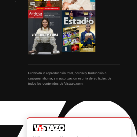
›
Prohibida la reproducción total, parcial y traducción a
cualquier idioma, sin autorización escrita de su titular, de
todos los contenidos de Vistazo.com.