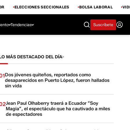
OR
ELECCIONES SECCIONALES
BOLSA LABORAL
VI
iento
Tendencias
Suscríbete
LO MÁS DESTACADO DEL DÍA
Dos jóvenes quiteños, reportados como
01
desaparecidos en Puerto López, fueron hallados
sin vida
Jean Paul Olhaberry traerá a Ecuador “Soy
02
Magia”, el espectáculo que ha cautivado a miles
de espectadores