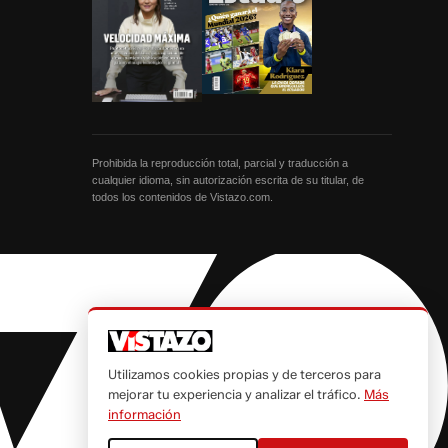
Prohibida la reproducción total, parcial y traducción a
cualquier idioma, sin autorización escrita de su titular, de
todos los contenidos de Vistazo.com.
Utilizamos cookies propias y de terceros para
mejorar tu experiencia y analizar el tráfico.
Más
información