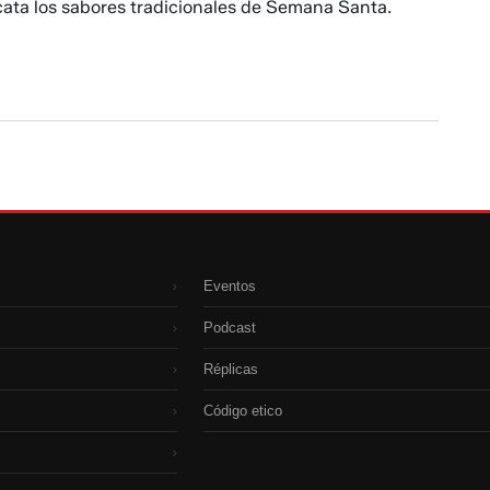
cata los sabores tradicionales de Semana Santa.
Eventos
›
Podcast
›
Réplicas
›
Código etico
›
›