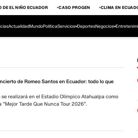
 DE EL NIÑO ECUADOR
CASO PROGEN
CLIMA EN ECUAD
icias
Actualidad
Mundo
Política
Servicios
Deportes
Negocios
Entretenim
oncierto de Romeo Santos en Ecuador: todo lo que
 se realizará en el Estadio Olímpico Atahualpa como
ra “Mejor Tarde Que Nunca Tour 2026”.