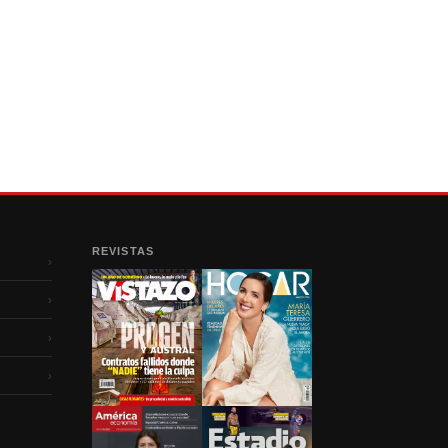
REVISTAS
›
›
›
›