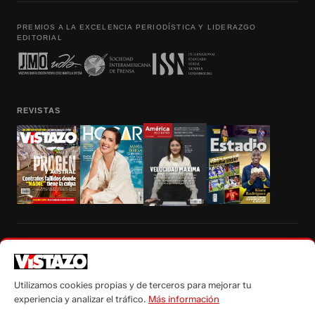
PREMIOS A LA EXCELENCIA PERIODÍSTICA Y LIDERAZGO
EDITORIAL
REVISTAS
Prohibida la reproducción total, parcial y traducción a cualquier idioma, sin
autorización escrita de su titular, de todos los contenidos de Vistazo.com.
Utilizamos cookies propias y de terceros para mejorar tu
experiencia y analizar el tráfico.
Más información