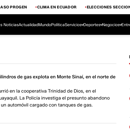
CASO PROGEN
CLIMA EN ECUADOR
ELECCIONES SECCIO
s Noticias
Actualidad
Mundo
Política
Servicios
Deportes
Negocios
Entr
ilindros de gas explota en Monte Sinaí, en el norte de
urrió en la cooperativa Trinidad de Dios, en el
ayaquil. La Policía investiga el presunto abandono
e un automóvil cargado con tanques de gas.