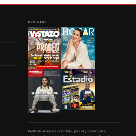
REVISTAS
›
›
›
›
Prohibida la reproducción total, parcial y traducción a