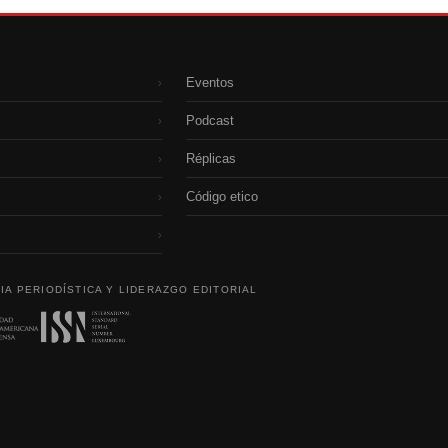
Eventos
›
Podcast
›
Réplicas
›
Código etico
›
›
IA PERIODÍSTICA Y LIDERAZGO EDITORIAL