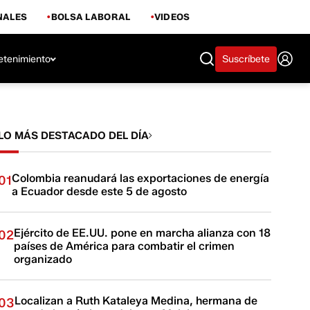
NALES
BOLSA LABORAL
VIDEOS
etenimiento
Suscríbete
LO MÁS DESTACADO DEL DÍA
Colombia reanudará las exportaciones de energía
01
a Ecuador desde este 5 de agosto
Ejército de EE.UU. pone en marcha alianza con 18
02
países de América para combatir el crimen
organizado
Localizan a Ruth Kataleya Medina, hermana de
03