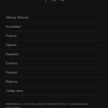
Últimas Noticias
›
Actualidad
›
Política
›
Opinión
›
Deportes
›
Eventos
›
Podcast
›
Réplicas
›
Código etico
›
PREMIOS A LA EXCELENCIA PERIODÍSTICA Y LIDERAZGO
EDITORIAL