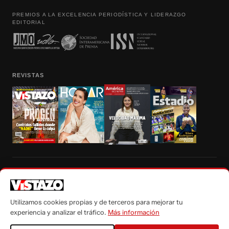
PREMIOS A LA EXCELENCIA PERIODÍSTICA Y LIDERAZGO
EDITORIAL
REVISTAS
Prohibida la reproducción total, parcial y traducción a cualquier idioma, sin
autorización escrita de su titular, de todos los contenidos de Vistazo.com.
Utilizamos cookies propias y de terceros para mejorar tu
experiencia y analizar el tráfico.
Más información