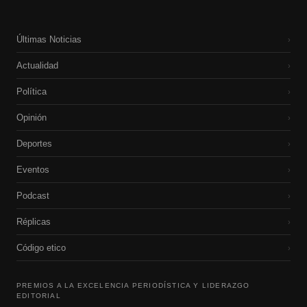
Últimas Noticias
›
Actualidad
›
Política
›
Opinión
›
Deportes
›
Eventos
›
Podcast
›
Réplicas
›
Código etico
›
PREMIOS A LA EXCELENCIA PERIODÍSTICA Y LIDERAZGO
EDITORIAL