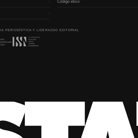
Código etico
›
›
IA PERIODÍSTICA Y LIDERAZGO EDITORIAL