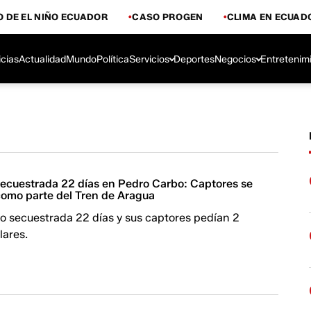
 DE EL NIÑO ECUADOR
CASO PROGEN
CLIMA EN ECUAD
icias
Actualidad
Mundo
Política
Servicios
Deportes
Negocios
Entretenim
secuestrada 22 días en Pedro Carbo: Captores se
 como parte del Tren de Aragua
o secuestrada 22 días y sus captores pedían 2
lares.