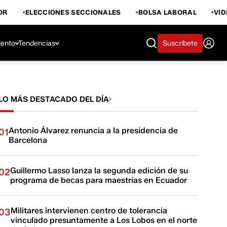
OR
ELECCIONES SECCIONALES
BOLSA LABORAL
VI
iento
Tendencias
Suscríbete
LO MÁS DESTACADO DEL DÍA
Antonio Álvarez renuncia a la presidencia de
01
Barcelona
Guillermo Lasso lanza la segunda edición de su
02
programa de becas para maestrías en Ecuador
Militares intervienen centro de tolerancia
03
vinculado presuntamente a Los Lobos en el norte