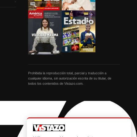
›
Prohibida la reproducción total, parcial y traducción a
cualquier idioma, sin autorización escrita de su titular, de
todos los contenidos de Vistazo.com.