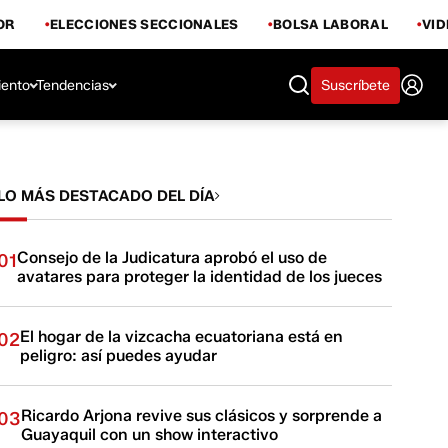
OR
ELECCIONES SECCIONALES
BOLSA LABORAL
VI
iento
Tendencias
Suscríbete
LO MÁS DESTACADO DEL DÍA
Consejo de la Judicatura aprobó el uso de
01
avatares para proteger la identidad de los jueces
El hogar de la vizcacha ecuatoriana está en
02
peligro: así puedes ayudar
Ricardo Arjona revive sus clásicos y sorprende a
03
Guayaquil con un show interactivo