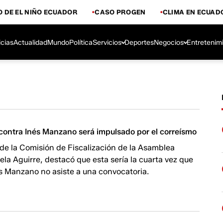
 DE EL NIÑO ECUADOR
CASO PROGEN
CLIMA EN ECUAD
icias
Actualidad
Mundo
Política
Servicios
Deportes
Negocios
Entretenim
o contra Inés Manzano será impulsado por el correísmo
de la Comisión de Fiscalización de la Asamblea
la Aguirre, destacó que esta sería la cuarta vez que
és Manzano no asiste a una convocatoria.