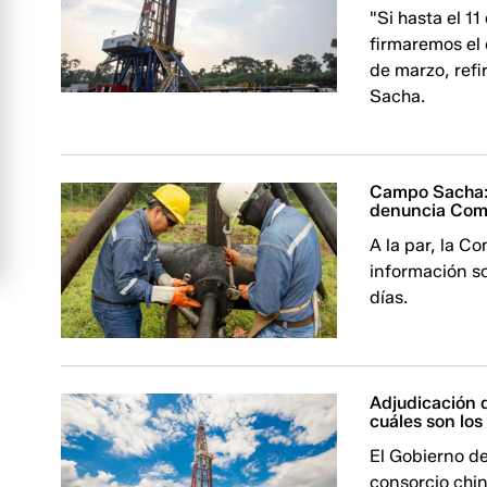
"Si hasta el 1
firmaremos el 
de marzo, refi
Sacha.
Campo Sacha: 
denuncia Comi
A la par, la C
información s
días.
Adjudicación 
cuáles son lo
El Gobierno d
consorcio chi