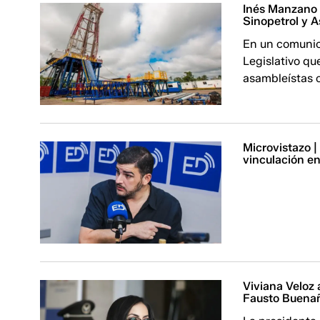
Inés Manzano 
Sinopetrol y 
En un comunica
Legislativo qu
asambleístas o
Microvistazo |
vinculación en 
Viviana Veloz 
Fausto Buenaño