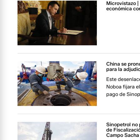
Microvistazo |
económica co
China se pron
para la adjudi
Este desenlac
Noboa fijara el
pago de Sinop
Sinopetrol no
de Fiscalizac
Campo Sacha