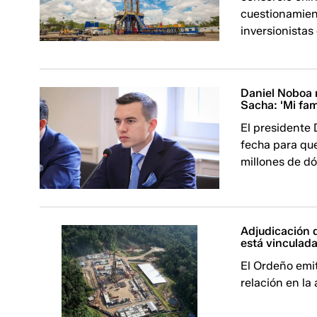
cuestionamient
inversionistas
Daniel Noboa 
Sacha: 'Mi fam
El presidente 
fecha para que
millones de dó
Adjudicación 
está vinculad
El Ordeño emi
relación en la