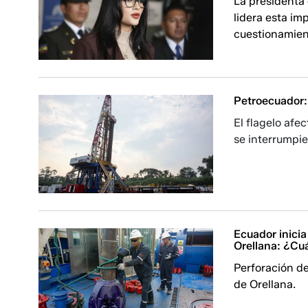
La presidenta
lidera esta im
cuestionamient
Petroecuador:
El flagelo afe
se interrumpie
Ecuador inicia
Orellana: ¿Cuá
Perforación d
de Orellana.