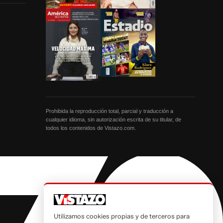
Prohibida la reproducción total, parcial y traducción a
cualquier idioma, sin autorización escrita de su titular, de
todos los contenidos de Vistazo.com.
Utilizamos cookies propias y de terceros para