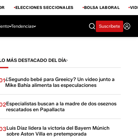
OR
ELECCIONES SECCIONALES
BOLSA LABORAL
VI
iento
Tendencias
Suscríbete
LO MÁS DESTACADO DEL DÍA
¿Segundo bebé para Greeicy? Un video junto a
01
Mike Bahía alimenta las especulaciones
Especialistas buscan a la madre de dos oseznos
02
rescatados en Papallacta
Luis Díaz lidera la victoria del Bayern Múnich
03
sobre Aston Villa en pretemporada