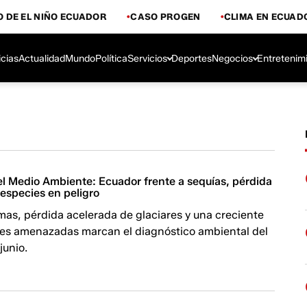
 DE EL NIÑO ECUADOR
CASO PROGEN
CLIMA EN ECUAD
icias
Actualidad
Mundo
Política
Servicios
Deportes
Negocios
Entretenim
el Medio Ambiente: Ecuador frente a sequías, pérdida
 especies en peligro
mas, pérdida acelerada de glaciares y una creciente
cies amenazadas marcan el diagnóstico ambiental del
junio.