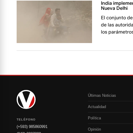
India impleme
Nueva Delhi
El conjunto d
de las autorid
los parámetros
Últimas Noticias
Actualidad
Política
TELÉFONO
(+593) 985860991
Opinión