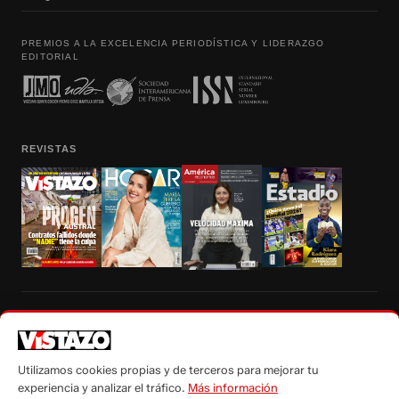
PREMIOS A LA EXCELENCIA PERIODÍSTICA Y LIDERAZGO
EDITORIAL
REVISTAS
Prohibida la reproducción total, parcial y traducción a cualquier idioma, sin
autorización escrita de su titular, de todos los contenidos de Vistazo.com.
Utilizamos cookies propias y de terceros para mejorar tu
experiencia y analizar el tráfico.
Más información