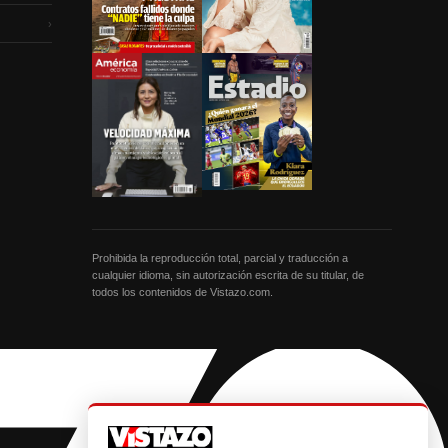
›
Prohibida la reproducción total, parcial y traducción a
cualquier idioma, sin autorización escrita de su titular, de
todos los contenidos de Vistazo.com.