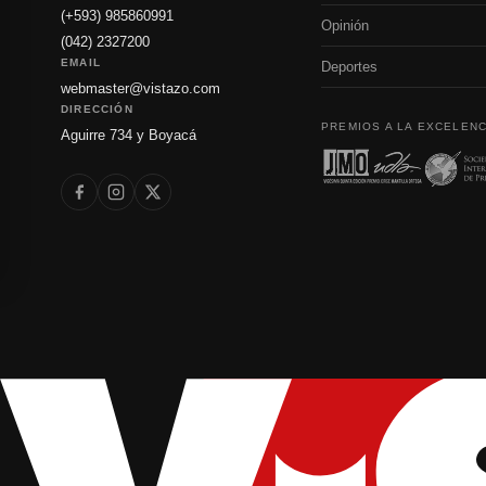
(+593) 985860991
Opinión
(042) 2327200
EMAIL
Deportes
webmaster@vistazo.com
DIRECCIÓN
PREMIOS A LA EXCELENC
Aguirre 734 y Boyacá