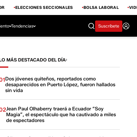
OR
ELECCIONES SECCIONALES
BOLSA LABORAL
VI
iento
Tendencias
Suscríbete
LO MÁS DESTACADO DEL DÍA
Dos jóvenes quiteños, reportados como
01
desaparecidos en Puerto López, fueron hallados
sin vida
Jean Paul Olhaberry traerá a Ecuador “Soy
02
Magia”, el espectáculo que ha cautivado a miles
de espectadores