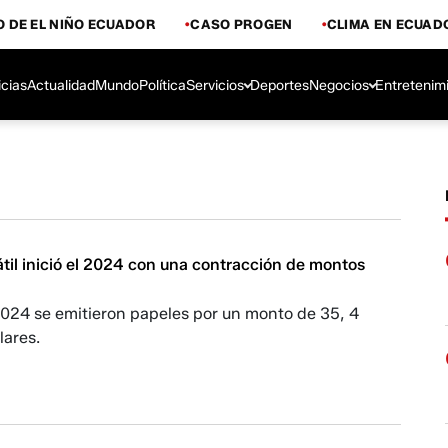
 DE EL NIÑO ECUADOR
CASO PROGEN
CLIMA EN ECUAD
icias
Actualidad
Mundo
Política
Servicios
Deportes
Negocios
Entretenim
til inició el 2024 con una contracción de montos
2024 se emitieron papeles por un monto de 35, 4
lares.