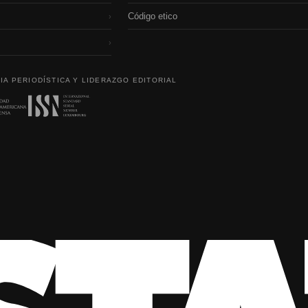
Código etico
›
›
IA PERIODÍSTICA Y LIDERAZGO EDITORIAL