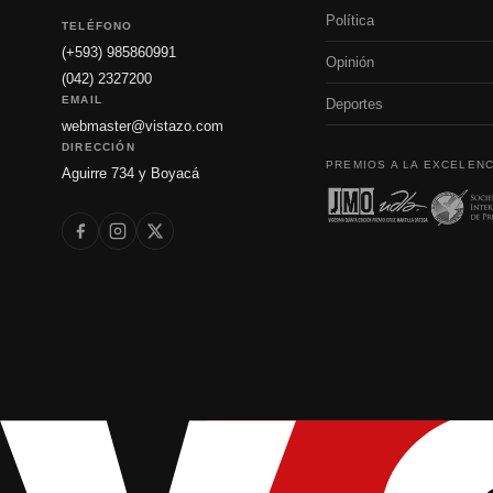
Política
TELÉFONO
(+593) 985860991
Opinión
(042) 2327200
EMAIL
Deportes
webmaster@vistazo.com
DIRECCIÓN
PREMIOS A LA EXCELENC
Aguirre 734 y Boyacá