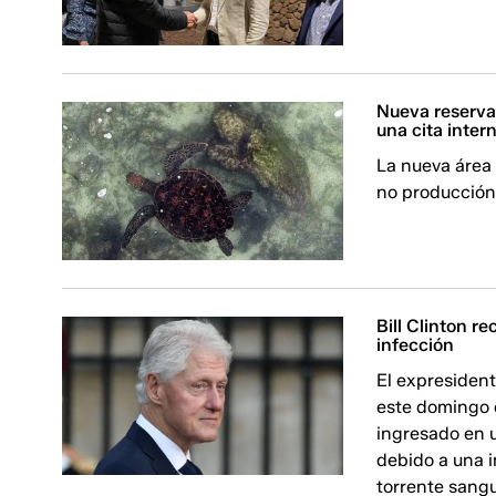
Nueva reserva 
una cita inter
La nueva área
no producción
Bill Clinton re
infección
El expresident
este domingo e
ingresado en u
debido a una i
torrente sang