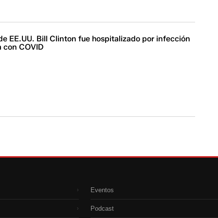
e EE.UU. Bill Clinton fue hospitalizado por infección
a con COVID
Eventos
›
Podcast
›