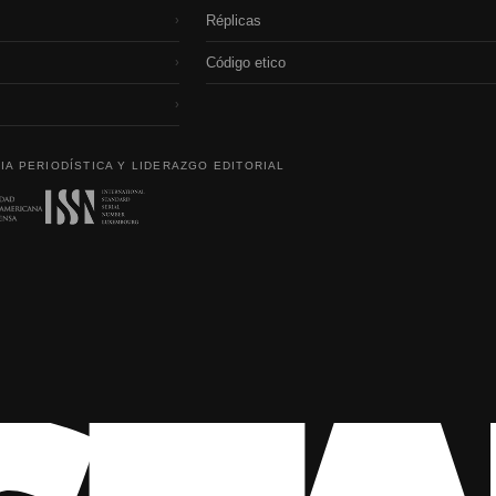
Réplicas
›
Código etico
›
›
IA PERIODÍSTICA Y LIDERAZGO EDITORIAL