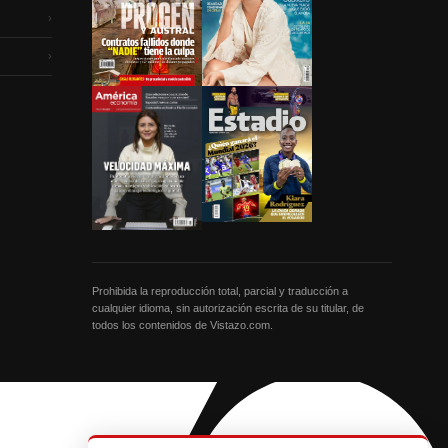
›
›
Prohibida la reproducción total, parcial y traducción a
cualquier idioma, sin autorización escrita de su titular, de
todos los contenidos de Vistazo.com.