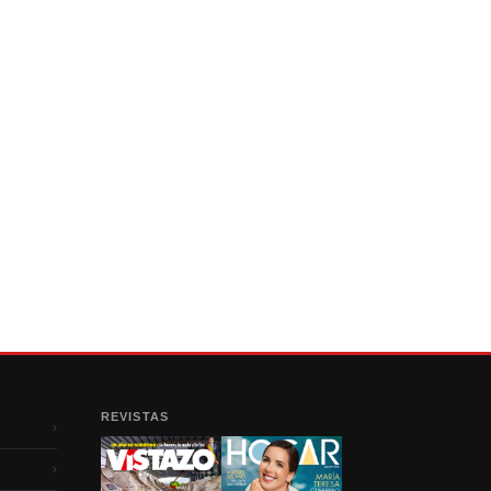
REVISTAS
›
›