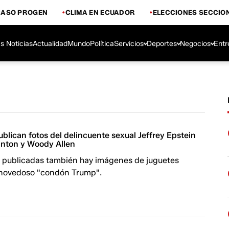
CASO PROGEN
CLIMA EN ECUADOR
ELECCIONES SECCIO
s Noticias
Actualidad
Mundo
Política
Servicios
Deportes
Negocios
Entr
lican fotos del delincuente sexual Jeffrey Epstein
inton y Woody Allen
os publicadas también hay imágenes de juguetes
 novedoso "condón Trump".