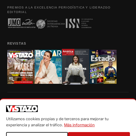
PREMIOS A LA EXCELENCIA PERIODÍSTICA Y LIDERAZGO
EDITORIAL
REVISTAS
Prohibida la reproducción total, parcial y traducción a cualquier idioma, sin
autorización escrita de su titular, de todos los contenidos de Vistazo.com.
Utilizamos cookies propias y de terceros para mejorar tu
experiencia y analizar el tráfico.
Más información