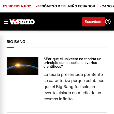
ES NOTICIA HOY
FENÓMENO DE EL NIÑO ECUADOR
CASO 
Suscríbete
BIG BANG
¿Por qué el universo no tendría un
principio como sostienen varios
científicos?
La teoría presentada por Bento
se caracteriza porque establece
que el Big Bang fue solo un
evento aislado en medio de un
cosmos infinito.