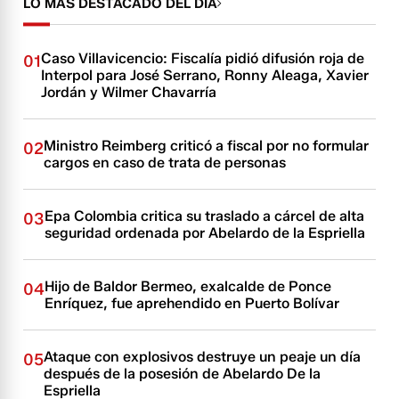
LO MÁS DESTACADO DEL DÍA
Caso Villavicencio: Fiscalía pidió difusión roja de
01
Interpol para José Serrano, Ronny Aleaga, Xavier
Jordán y Wilmer Chavarría
Ministro Reimberg criticó a fiscal por no formular
02
cargos en caso de trata de personas
Epa Colombia critica su traslado a cárcel de alta
03
seguridad ordenada por Abelardo de la Espriella
Hijo de Baldor Bermeo, exalcalde de Ponce
04
Enríquez, fue aprehendido en Puerto Bolívar
Ataque con explosivos destruye un peaje un día
05
después de la posesión de Abelardo De la
Espriella