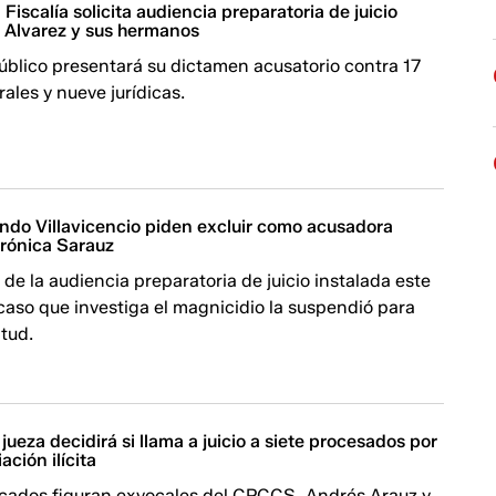
Fiscalía solicita audiencia preparatoria de juicio
s Alvarez y sus hermanos
Público presentará su dictamen acusatorio contra 17
ales y nueve jurídicas.
ando Villavicencio piden excluir como acusadora
erónica Sarauz
o de la audiencia preparatoria de juicio instalada este
 caso que investiga el magnicidio la suspendió para
itud.
jueza decidirá si llama a juicio a siete procesados por
ación ilícita
licados figuran exvocales del CPCCS, Andrés Arauz y