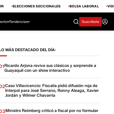
OR
ELECCIONES SECCIONALES
BOLSA LABORAL
VI
iento
Tendencias
Suscríbete
LO MÁS DESTACADO DEL DÍA
Ricardo Arjona revive sus clásicos y sorprende a
01
Guayaquil con un show interactivo
Caso Villavicencio: Fiscalía pidió difusión roja de
02
Interpol para José Serrano, Ronny Aleaga, Xavier
Jordán y Wilmer Chavarría
Ministro Reimberg criticó a fiscal por no formular
03