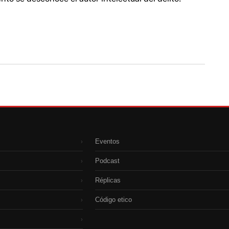
Eventos
›
Podcast
›
Réplicas
›
Código etico
›
›