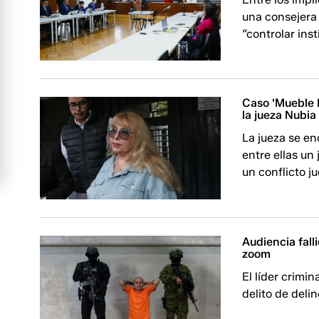
una consejera
“controlar ins
Caso 'Mueble F
la jueza Nubia
La jueza se e
entre ellas un
un conflicto ju
Audiencia fall
zoom
El líder crimi
delito de deli