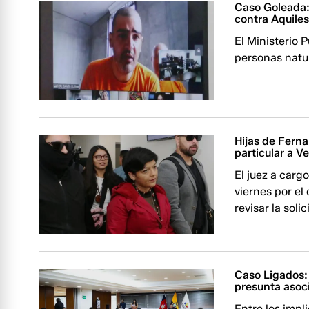
Caso Goleada: 
contra Aquile
El Ministerio 
personas natur
Hijas de Fern
particular a V
El juez a carg
viernes por el
revisar la solic
Caso Ligados: 
presunta asoci
Entre los imp