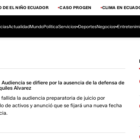
 DE EL NIÑO ECUADOR
CASO PROGEN
CLIMA EN ECUAD
icias
Actualidad
Mundo
Política
Servicios
Deportes
Negocios
Entretenim
Audiencia se difiere por la ausencia de la defensa de
quiles Alvarez
 fallida la audiencia preparatoria de juicio por
o de activos y anunció que se fijará una nueva fecha
cia.