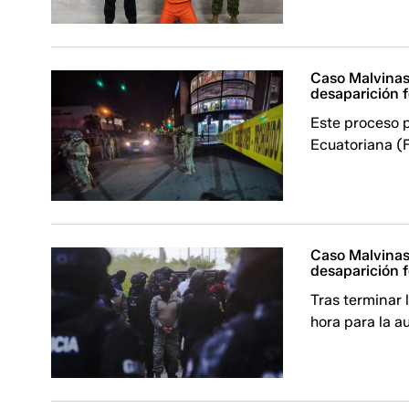
Caso Malvinas:
desaparición f
Este proceso 
Ecuatoriana (
Caso Malvinas:
desaparición 
Tras terminar l
hora para la a