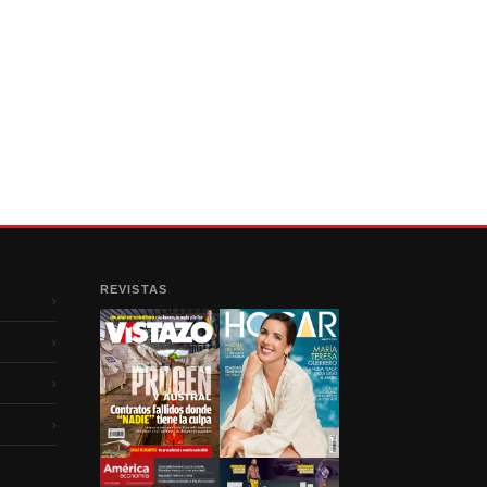
REVISTAS
›
›
›
›