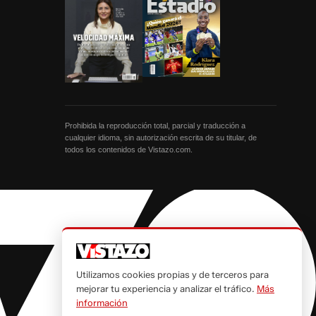
Prohibida la reproducción total, parcial y traducción a
cualquier idioma, sin autorización escrita de su titular, de
todos los contenidos de Vistazo.com.
Utilizamos cookies propias y de terceros para
mejorar tu experiencia y analizar el tráfico.
Más
información