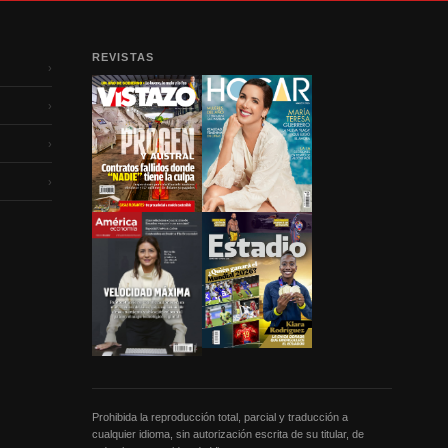
REVISTAS
›
›
›
›
Prohibida la reproducción total, parcial y traducción a
cualquier idioma, sin autorización escrita de su titular, de