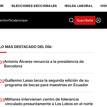
OR
ELECCIONES SECCIONALES
BOLSA LABORAL
VI
iento
Tendencias
Suscríbete
LO MÁS DESTACADO DEL DÍA
Antonio Álvarez renuncia a la presidencia de
01
Barcelona
Guillermo Lasso lanza la segunda edición de su
02
programa de becas para maestrías en Ecuador
Militares intervienen centro de tolerancia
03
vinculado presuntamente a Los Lobos en el norte