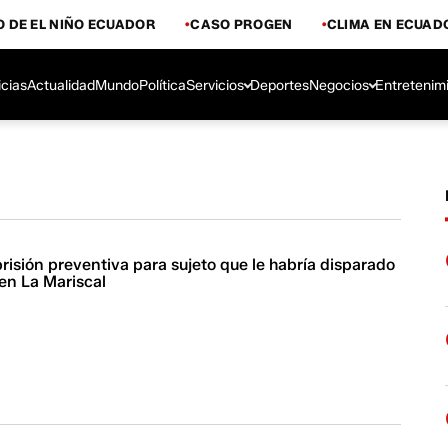
 DE EL NIÑO ECUADOR
CASO PROGEN
CLIMA EN ECUAD
icias
Actualidad
Mundo
Política
Servicios
Deportes
Negocios
Entretenim
prisión preventiva para sujeto que le habría disparado
en La Mariscal