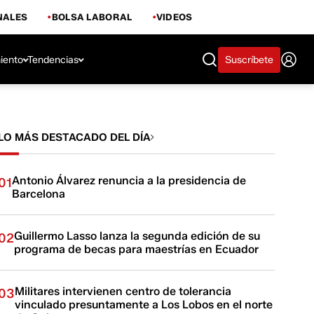
NALES
BOLSA LABORAL
VIDEOS
iento
Tendencias
Suscríbete
LO MÁS DESTACADO DEL DÍA
Antonio Álvarez renuncia a la presidencia de
01
Barcelona
Guillermo Lasso lanza la segunda edición de su
02
programa de becas para maestrías en Ecuador
Militares intervienen centro de tolerancia
03
vinculado presuntamente a Los Lobos en el norte