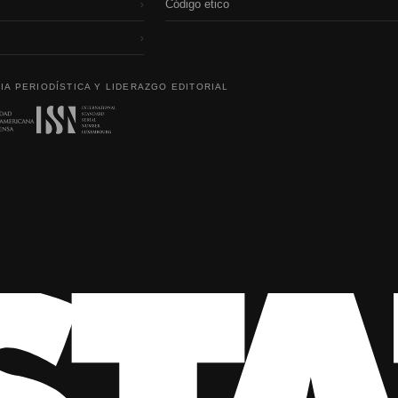
Código etico
›
›
IA PERIODÍSTICA Y LIDERAZGO EDITORIAL