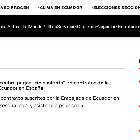
CASO PROGEN
CLIMA EN ECUADOR
ELECCIONES SECCIO
cias
Actualidad
Mundo
Política
Servicios
Deportes
Negocios
Entretenim
scubre pagos "sin sustento" en contratos de la
Ecuador en España
s contratos suscritos por la Embajada de Ecuador en
esoría legal y asistencia psicosocial.