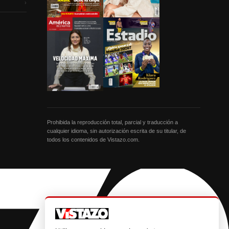
›
Prohibida la reproducción total, parcial y traducción a
cualquier idioma, sin autorización escrita de su titular, de
todos los contenidos de Vistazo.com.