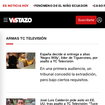
ES NOTICIA HOY
FENÓMENO DE EL NIÑO ECUADOR
CASO 
Suscríbete
ARMAS TC TELEVISIÓN
España decide si entrega a alias
'Negro Willy', líder de Tiguerones, por
asalto a TC Televisión
En una primera audiencia, un
tribunal concedió la extradición,
pero bajo ciertos requisitos.
José Luis Calderón pide asilo en EE.
UU. tras asalto a TC Televisión: "Tuve