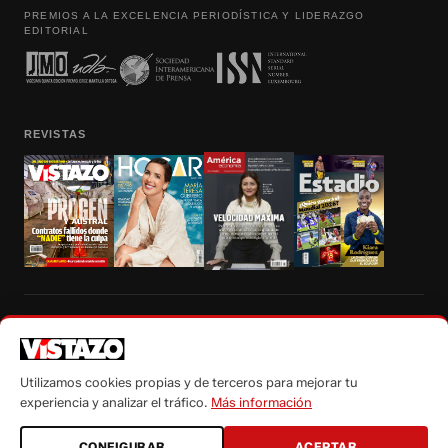
PREMIOS A LA EXCELENCIA PERIODÍSTICA Y LIDERAZGO
EDITORIAL
REVISTAS
Prohibida la reproducción total, parcial y traducción a cualquier idioma, sin
autorización escrita de su titular, de todos los contenidos de Vistazo.com.
Utilizamos cookies propias y de terceros para mejorar tu
experiencia y analizar el tráfico.
Más información
CONFIGURAR
ACEPTAR