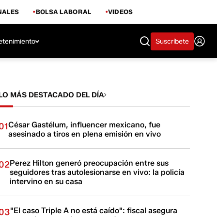
NALES
BOLSA LABORAL
VIDEOS
etenimiento
Suscríbete
LO MÁS DESTACADO DEL DÍA
César Gastélum, influencer mexicano, fue
01
asesinado a tiros en plena emisión en vivo
Perez Hilton generó preocupación entre sus
02
seguidores tras autolesionarse en vivo: la policía
intervino en su casa
"El caso Triple A no está caído": fiscal asegura
03