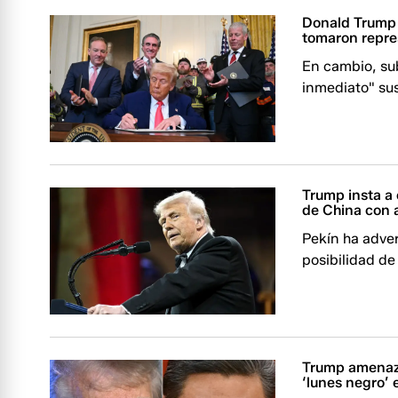
Donald Trump 
tomaron repre
En cambio, sub
inmediato" sus
Trump insta a
de China con 
Pekín ha adver
posibilidad d
Trump amenaza
‘lunes negro’