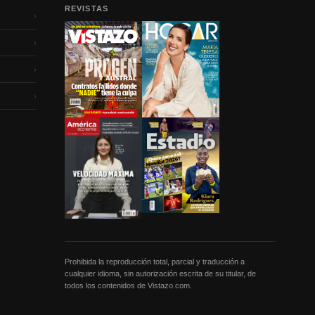
REVISTAS
›
›
›
›
Prohibida la reproducción total, parcial y traducción a
cualquier idioma, sin autorización escrita de su titular, de
todos los contenidos de Vistazo.com.