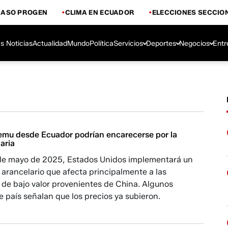
CASO PROGEN
CLIMA EN ECUADOR
ELECCIONES SECCIO
s Noticias
Actualidad
Mundo
Política
Servicios
Deportes
Negocios
Entr
mu desde Ecuador podrían encarecerse por la
aria
2 de mayo de 2025, Estados Unidos implementará un
arancelario que afecta principalmente a las
 de bajo valor provenientes de China. Algunos
e país señalan que los precios ya subieron.