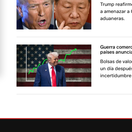
Trump reafirmó
a amenazar a 
aduaneras.
Guerra comerc
países anunci
Bolsas de valo
un día despué
incertidumbre