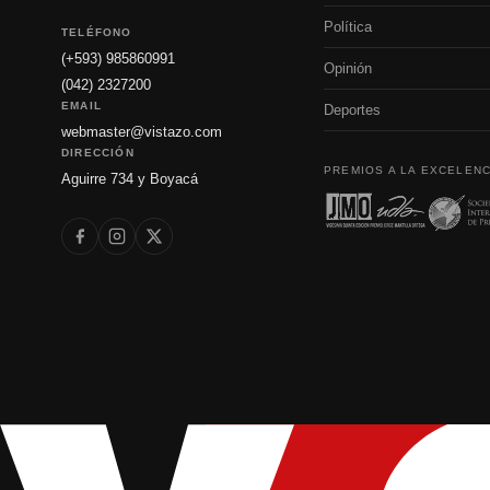
Política
TELÉFONO
(+593) 985860991
Opinión
(042) 2327200
EMAIL
Deportes
webmaster@vistazo.com
DIRECCIÓN
PREMIOS A LA EXCELENC
Aguirre 734 y Boyacá