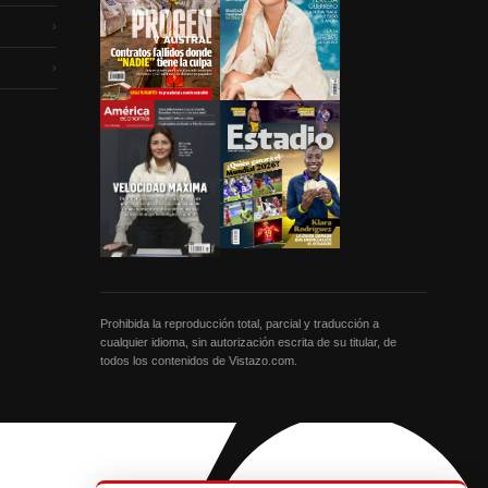
›
›
Prohibida la reproducción total, parcial y traducción a
cualquier idioma, sin autorización escrita de su titular, de
todos los contenidos de Vistazo.com.