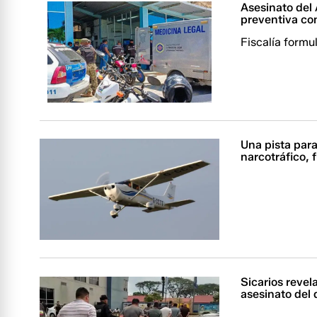
Asesinato del 
preventiva co
Fiscalía formu
Una pista par
narcotráfico, 
Sicarios revel
asesinato del 