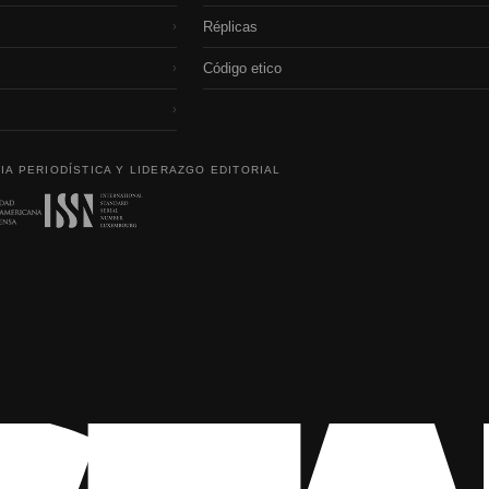
Réplicas
›
Código etico
›
›
IA PERIODÍSTICA Y LIDERAZGO EDITORIAL