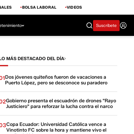
NALES
BOLSA LABORAL
VIDEOS
etenimiento
Suscríbete
LO MÁS DESTACADO DEL DÍA
Dos jóvenes quiteños fueron de vacaciones a
01
Puerto López, pero se desconoce su paradero
Gobierno presenta el escuadrón de drones "Rayo
02
Justiciero" para reforzar la lucha contra el narco
Copa Ecuador: Universidad Católica vence a
03
Vinotinto FC sobre la hora y mantiene vivo el