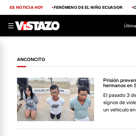
ES NOTICIA HOY
FENÓMENO DE EL NIÑO ECUADOR
Última
ANCONCITO
Prisión preven
hermanos en 
El pasado 3 de
signos de viol
un vehículo en