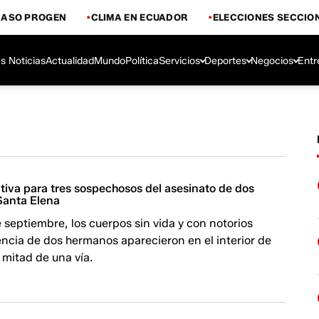
CASO PROGEN
CLIMA EN ECUADOR
ELECCIONES SECCIO
s Noticias
Actualidad
Mundo
Política
Servicios
Deportes
Negocios
Entr
tiva para tres sospechosos del asesinato de dos
Santa Elena
 septiembre, los cuerpos sin vida y con notorios
encia de dos hermanos aparecieron en el interior de
 mitad de una vía.