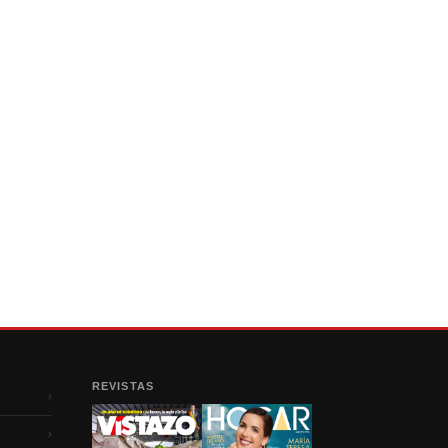
REVISTAS
›
›