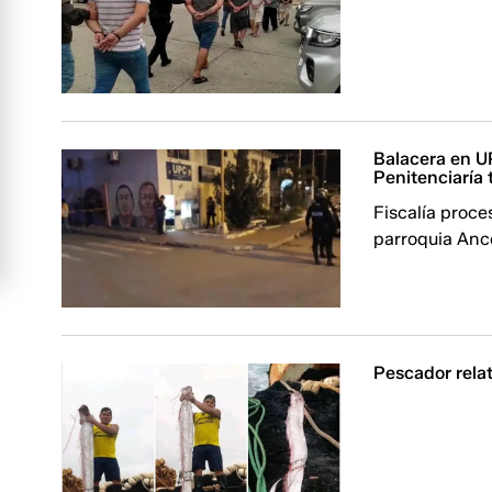
Balacera en U
Penitenciaría t
Fiscalía proce
parroquia Anc
Pescador rela