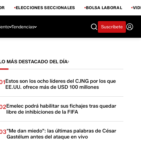
OR
ELECCIONES SECCIONALES
BOLSA LABORAL
VI
iento
Tendencias
Suscríbete
LO MÁS DESTACADO DEL DÍA
Estos son los ocho líderes del CJNG por los que
01
EE.UU. ofrece más de USD 100 millones
Emelec podrá habilitar sus fichajes tras quedar
02
libre de inhibiciones de la FIFA
"Me dan miedo": las últimas palabras de César
03
Gastélum antes del ataque en vivo