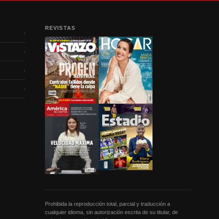
REVISTAS
›
›
›
›
Prohibida la reproducción total, parcial y traducción a
cualquier idioma, sin autorización escrita de su titular, de