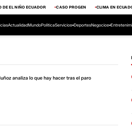
 DE EL NIÑO ECUADOR
CASO PROGEN
CLIMA EN ECUAD
icias
Actualidad
Mundo
Política
Servicios
Deportes
Negocios
Entretenim
uñoz analiza lo que hay hacer tras el paro