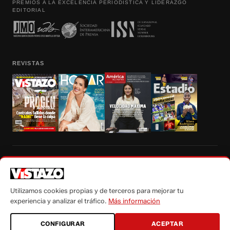
PREMIOS A LA EXCELENCIA PERIODÍSTICA Y LIDERAZGO
EDITORIAL
REVISTAS
Prohibida la reproducción total, parcial y traducción a cualquier idioma, sin
autorización escrita de su titular, de todos los contenidos de Vistazo.com.
Utilizamos cookies propias y de terceros para mejorar tu
experiencia y analizar el tráfico.
Más información
CONFIGURAR
ACEPTAR