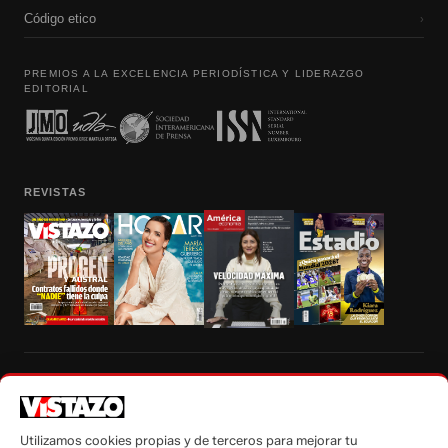
Código etico
›
PREMIOS A LA EXCELENCIA PERIODÍSTICA Y LIDERAZGO
EDITORIAL
REVISTAS
Prohibida la reproducción total, parcial y traducción a cualquier idioma, sin
autorización escrita de su titular, de todos los contenidos de Vistazo.com.
Utilizamos cookies propias y de terceros para mejorar tu