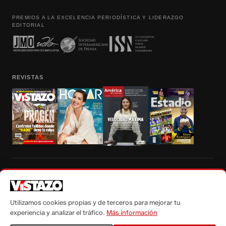
PREMIOS A LA EXCELENCIA PERIODÍSTICA Y LIDERAZGO
EDITORIAL
REVISTAS
Prohibida la reproducción total, parcial y traducción a cualquier idioma, sin
autorización escrita de su titular, de todos los contenidos de Vistazo.com.
Utilizamos cookies propias y de terceros para mejorar tu
experiencia y analizar el tráfico.
Más información