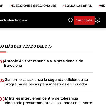
OR
ELECCIONES SECCIONALES
BOLSA LABORAL
VI
iento
Tendencias
Suscríbete
LO MÁS DESTACADO DEL DÍA
Antonio Álvarez renuncia a la presidencia de
01
Barcelona
Guillermo Lasso lanza la segunda edición de su
02
programa de becas para maestrías en Ecuador
Militares intervienen centro de tolerancia
03
vinculado presuntamente a Los Lobos en el norte