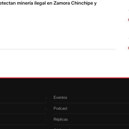
etectan minería ilegal en Zamora Chinchipe y
Eventos
›
Podcast
›
Réplicas
›