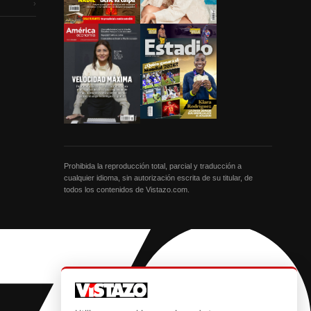
›
Prohibida la reproducción total, parcial y traducción a
cualquier idioma, sin autorización escrita de su titular, de
todos los contenidos de Vistazo.com.