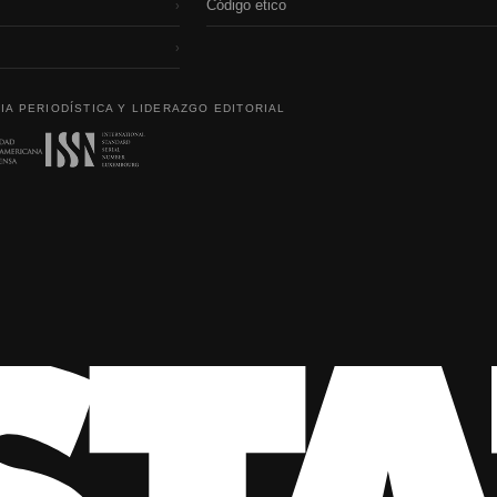
Código etico
›
›
IA PERIODÍSTICA Y LIDERAZGO EDITORIAL