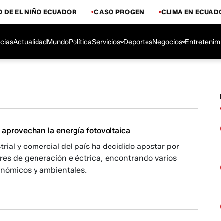
 DE EL NIÑO ECUADOR
CASO PROGEN
CLIMA EN ECUAD
icias
Actualidad
Mundo
Política
Servicios
Deportes
Negocios
Entretenim
aprovechan la energía fotovoltaica
strial y comercial del país ha decidido apostar por
res de generación eléctrica, encontrando varios
onómicos y ambientales.