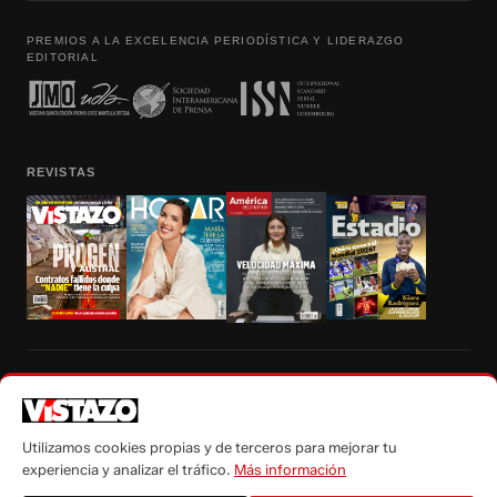
PREMIOS A LA EXCELENCIA PERIODÍSTICA Y LIDERAZGO
EDITORIAL
REVISTAS
Prohibida la reproducción total, parcial y traducción a cualquier idioma, sin
autorización escrita de su titular, de todos los contenidos de Vistazo.com.
Utilizamos cookies propias y de terceros para mejorar tu
experiencia y analizar el tráfico.
Más información