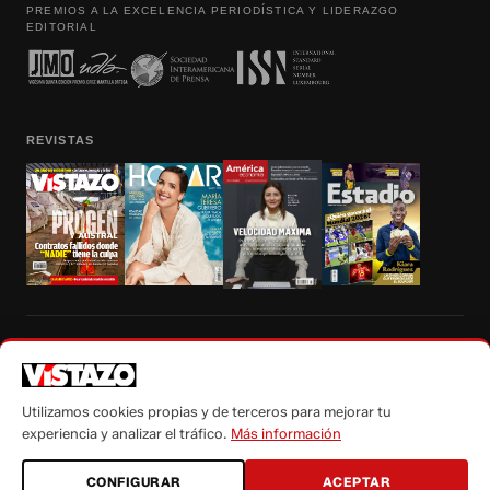
PREMIOS A LA EXCELENCIA PERIODÍSTICA Y LIDERAZGO
EDITORIAL
REVISTAS
Prohibida la reproducción total, parcial y traducción a cualquier idioma, sin
autorización escrita de su titular, de todos los contenidos de Vistazo.com.
Utilizamos cookies propias y de terceros para mejorar tu
experiencia y analizar el tráfico.
Más información
CONFIGURAR
ACEPTAR