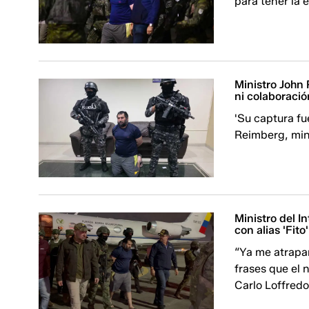
para tener la 
Ministro John 
ni colaboraci
'Su captura f
Reimberg, mini
Ministro del I
con alias 'Fito
“Ya me atrapar
frases que el 
Carlo Loffredo