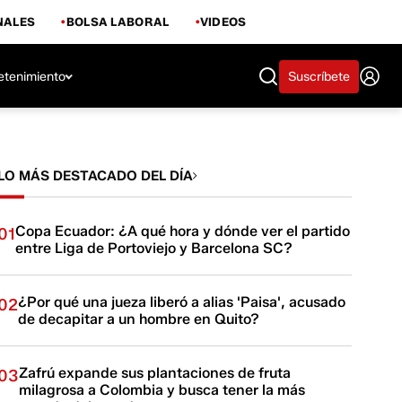
NALES
BOLSA LABORAL
VIDEOS
etenimiento
Suscríbete
LO MÁS DESTACADO DEL DÍA
Copa Ecuador: ¿A qué hora y dónde ver el partido
01
entre Liga de Portoviejo y Barcelona SC?
¿Por qué una jueza liberó a alias 'Paisa', acusado
02
de decapitar a un hombre en Quito?
Zafrú expande sus plantaciones de fruta
03
milagrosa a Colombia y busca tener la más