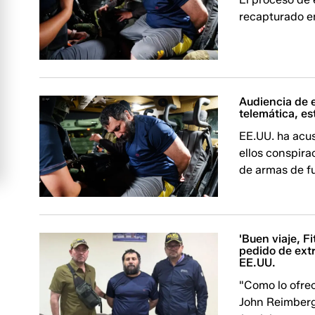
recapturado e
Audiencia de e
telemática, est
EE.UU. ha acus
ellos conspira
de armas de f
'Buen viaje, F
pedido de extr
EE.UU.
"Como lo ofrec
John Reimberg,