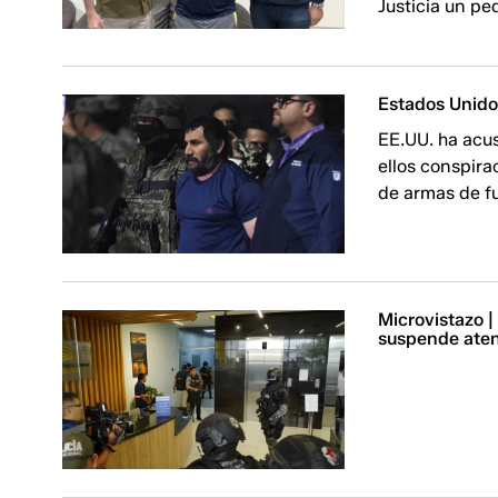
Justicia un pe
Estados Unidos
EE.UU. ha acus
ellos conspira
de armas de f
Microvistazo |
suspende aten