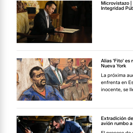
Microvistazo 
Integridad Púb
Alias 'Fito' e
Nueva York
La próxima aud
enfrenta en Es
inocente, se l
Extradición de
avión rumbo a
El proceso de 