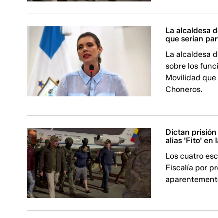
La alcaldesa 
que serían part
La alcaldesa d
sobre los func
Movilidad que 
Choneros.
Dictan prisión
alias 'Fito' e
Los cuatro esc
Fiscalía por p
aparentemente e