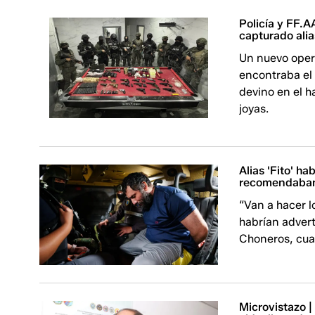
Policía y FF.A
capturado alias
Un nuevo oper
encontraba el 
devino en el h
joyas.
Alias 'Fito' h
recomendaban 
“Van a hacer l
habrían adverti
Choneros, cua
Microvistazo |