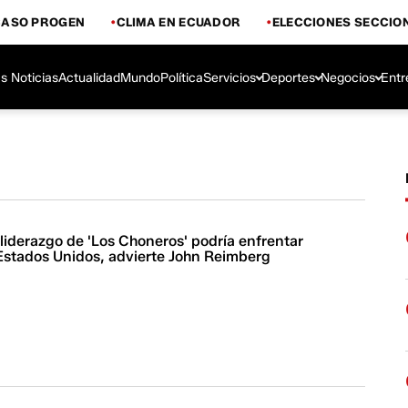
CASO PROGEN
CLIMA EN ECUADOR
ELECCIONES SECCIO
s Noticias
Actualidad
Mundo
Política
Servicios
Deportes
Negocios
Entr
liderazgo de 'Los Choneros' podría enfrentar
 Estados Unidos, advierte John Reimberg