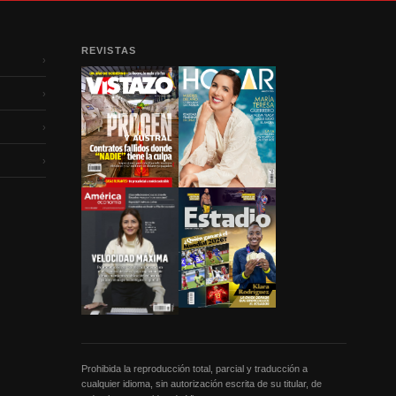
REVISTAS
›
›
›
›
Prohibida la reproducción total, parcial y traducción a
cualquier idioma, sin autorización escrita de su titular, de