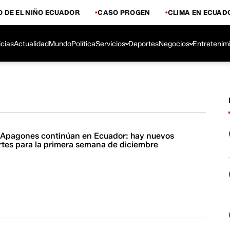
 DE EL NIÑO ECUADOR
CASO PROGEN
CLIMA EN ECUAD
icias
Actualidad
Mundo
Política
Servicios
Deportes
Negocios
Entretenim
| Apagones continúan en Ecuador: hay nuevos
ortes para la primera semana de diciembre