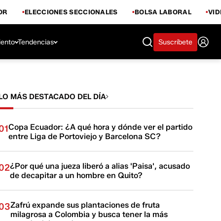
OR
ELECCIONES SECCIONALES
BOLSA LABORAL
VI
iento
Tendencias
Suscríbete
LO MÁS DESTACADO DEL DÍA
Copa Ecuador: ¿A qué hora y dónde ver el partido
01
entre Liga de Portoviejo y Barcelona SC?
¿Por qué una jueza liberó a alias 'Paisa', acusado
02
de decapitar a un hombre en Quito?
Zafrú expande sus plantaciones de fruta
03
milagrosa a Colombia y busca tener la más