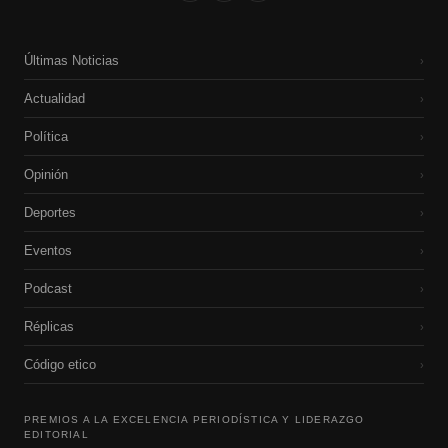
Últimas Noticias
›
Actualidad
›
Política
›
Opinión
›
Deportes
›
Eventos
›
Podcast
›
Réplicas
›
Código etico
›
PREMIOS A LA EXCELENCIA PERIODÍSTICA Y LIDERAZGO
EDITORIAL