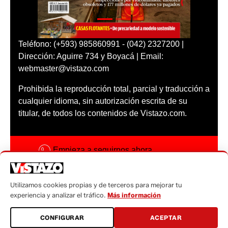
Teléfono: (+593) 985860991 - (042) 2327200 |
Dirección: Aguirre 734 y Boyacá | Email:
webmaster@vistazo.com
Prohibida la reproducción total, parcial y traducción a
cualquier idioma, sin autorización escrita de su
titular, de todos los contenidos de Vistazo.com.
Empieza a seguirnos ahora
Activar notificaciones
Utilizamos cookies propias y de terceros para mejorar tu
Código ética
experiencia y analizar el tráfico.
Más información
Sugerencias a:
CONFIGURAR
ACEPTAR
sugerencias@vistazo.com