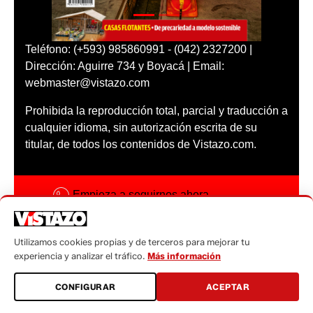
Teléfono: (+593) 985860991 - (042) 2327200 |
Dirección: Aguirre 734 y Boyacá | Email:
webmaster@vistazo.com
Prohibida la reproducción total, parcial y traducción a
cualquier idioma, sin autorización escrita de su
titular, de todos los contenidos de Vistazo.com.
Empieza a seguirnos ahora
Activar notificaciones
Utilizamos cookies propias y de terceros para mejorar tu
Código ética
experiencia y analizar el tráfico.
Más información
Sugerencias a:
CONFIGURAR
ACEPTAR
sugerencias@vistazo.com