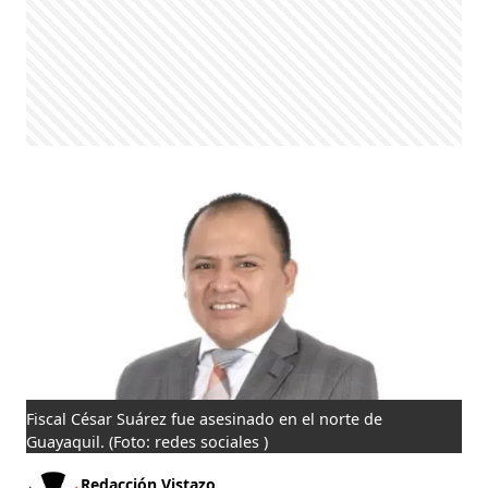
Fiscal César Suárez fue asesinado en el norte de
Guayaquil.
(Foto: redes sociales )
Redacción Vistazo