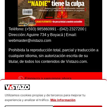
Teléfono: (+593) 985860991 - (042) 2327200 |
Dirección: Aguirre 734 y Boyacá | Email:
webmaster@vistazo.com
Prohibida la reproducción total, parcial y traducción a
cualquier idioma, sin autorización escrita de su
titular, de todos los contenidos de Vistazo.com.
Empieza a seguirnos ahora
Activar notificaciones
Utilizamos cookies propias y de terceros para mejorar tu
Código ética
experiencia y analizar el tráfico.
Más información
Sugerencias a: