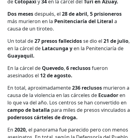
de
Cotopaxi
y
34
en la cárcel del
Turi en Azuay.
Dos meses
después, el
28 de abril, 5 prisioneros
más murieron en la
Penitenciaría del Literal
a
causa de un tiroteo.
Un total de
27 presos fallecidos
se dio el
21 de julio
,
en la cárcel de
Latacunga y
en la Penitenciaría de
Guayaquil.
En la cárcel de
Quevedo
,
6 reclusos
fueron
asesinados el
12 de agosto.
En total, aproximadamente
236 reclusos
murieron a
causa de la violencia en las cárceles de
Ecuador
en
lo que va del año. Los centros se han convertido en
campo de batalla
para miles de presos vinculados a
poderosos cárteles de droga.
En
2020,
el panorama fue parecido pero con menos
asesinatos. En total, según la Defensoría del Pueblo,