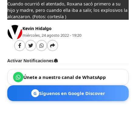
Cuando ocurrió el atentado, Roxana sacó primero a su
hijo y madre, pero cuando ella iba a salir, los explosivos la
alcanzaron.
(Fotos: cortesía )
Kevin Hidalgo
miércoles, 24 agosto 2022 - 19:20
Activar Notificaciones
Únete a nuestro canal de WhatsApp
G
Síguenos en Google Discover