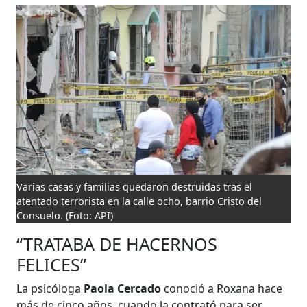
Varias casas y familias quedaron destruidas tras el
atentado terrorista en la calle ocho, barrio Cristo del
Consuelo.
(Foto: API)
“TRATABA DE HACERNOS
FELICES”
La psicóloga
Paola Cercado
conoció a Roxana hace
más de cinco años, cuando la contrató para ser