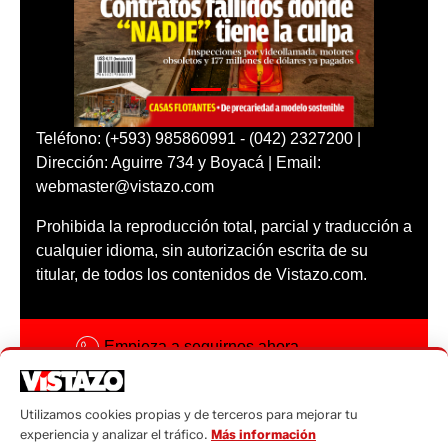
Teléfono: (+593) 985860991 - (042) 2327200 |
Dirección: Aguirre 734 y Boyacá | Email:
webmaster@vistazo.com
Prohibida la reproducción total, parcial y traducción a
cualquier idioma, sin autorización escrita de su
titular, de todos los contenidos de Vistazo.com.
Empieza a seguirnos ahora
Activar notificaciones
Utilizamos cookies propias y de terceros para mejorar tu
Código ética
experiencia y analizar el tráfico.
Más información