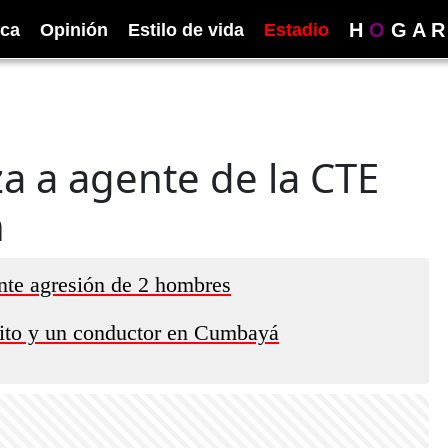
H
O
G
A
R
ica
Opinión
Estilo de vida
Estadio
za a agente de la CTE
n
ante agresión de 2 hombres
nsito y un conductor en Cumbayá