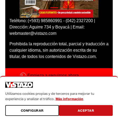
Teléfono: (+593) 985860991 - (042) 2327200 |
Dirección: Aguirre 734 y Boyacá | Email:
webmaster@vistazo.com
Prohibida la reproducción total, parcial y traducción a
cualquier idioma, sin autorización escrita de su
titular, de todos los contenidos de Vistazo.com.
Empieza a seguirnos ahora
Activar notificaciones
Utilizamos cookies propias y de terceros para mejorar tu
Código ética
experiencia y analizar el tráfico.
Más información
Sugerencias a:
CONFIGURAR
ACEPTAR
sugerencias@vistazo.com