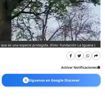
 que es una especie protegida.
(Foto: Fundación La Iguana )
Activar Notificaciones
G
Síguenos en Google Discover