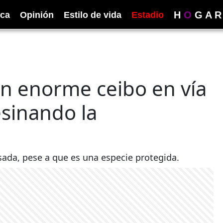
H
O
G
A
R
ica
Opinión
Estilo de vida
Estadio
un enorme ceibo en vía
esinando la
ada, pese a que es una especie protegida.