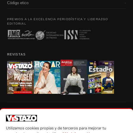
Código etico
›
PREMIOS A LA EXCELENCIA PERIODÍSTICA Y LIDERAZGO
EDITORIAL
REVISTAS
Prohibida la reproducción total, parcial y traducción a cualquier idioma, sin
autorización escrita de su titular, de todos los contenidos de Vistazo.com.
Utilizamos cookies propias y de terceros para mejorar tu