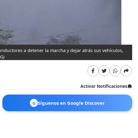
nductores a detener la marcha y dejar atrás sus vehículos,
CG)
Activar Notificaciones
G
Síguenos en Google Discover