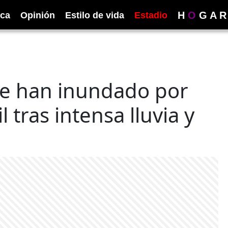
H
O
G
A
R
ica
Opinión
Estilo de vida
Estadio
se han inundado por
tras intensa lluvia y