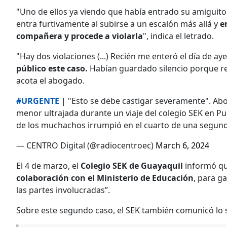
"Uno de ellos ya viendo que había entrado su amiguito a
entra furtivamente al subirse a un escalón más allá y
e
compañera y procede a violarla
", indica el letrado.
"Hay dos violaciones (...) Recién me enteró el día de a
público este caso.
Habían guardado silencio porque r
acota el abogado.
#URGENTE
| "Esto se debe castigar severamente". A
menor ultrajada durante un viaje del colegio SEK en Pun
de los muchachos irrumpió en el cuarto de una segun
— CENTRO Digital (@radiocentroec)
March 6, 2024
El 4 de marzo, el
Colegio SEK de Guayaquil
informó qu
colaboración con el Ministerio de Educación
, para g
las partes involucradas”.
Sobre este segundo caso, el SEK también comunicó lo s