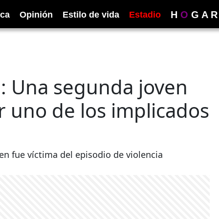
H
O
G
A
R
ica
Opinión
Estilo de vida
Estadio
l: Una segunda joven
r uno de los implicados
en fue víctima del episodio de violencia