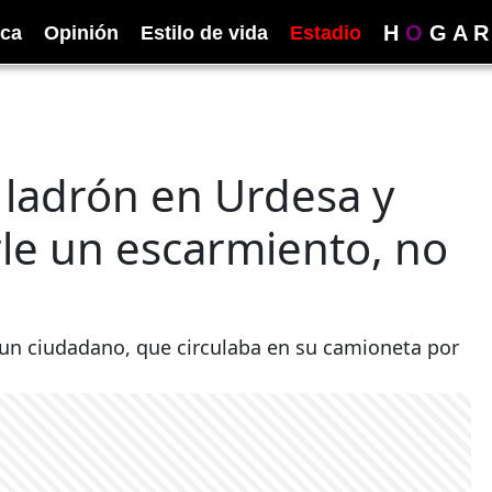
H
O
G
A
R
ica
Opinión
Estilo de vida
Estadio
 ladrón en Urdesa y
rle un escarmiento, no
ue un ciudadano, que circulaba en su camioneta por