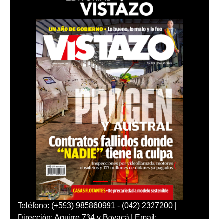
Teléfono: (+593) 985860991 - (042) 2327200 |
Dirección: Aguirre 734 y Boyacá | Email: